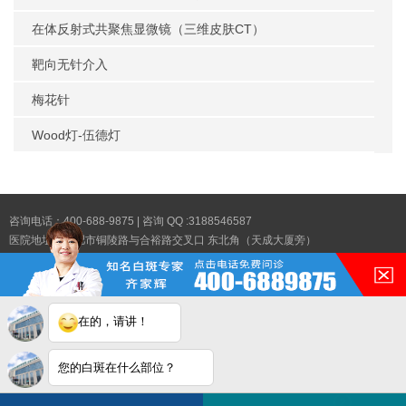
在体反射式共聚焦显微镜（三维皮肤CT）
靶向无针介入
梅花针
Wood灯-伍德灯
咨询电话：400-688-9875 | 咨询 QQ :3188546587
医院地址：合肥市铜陵路与合裕路交叉口 东北角（天成大厦旁）
Copyright © 2025
合肥华夏白癜风医院
版权所有|
网站地图XML
|
网站地图TXT
医院简介
技术设备
专家团队
白癜风症状
白癜风治疗
白癜风药物
媒体报道
免责声明:本站内容素材来源于互联网,不作为诊疗依据,建议您谨遵医嘱,如有侵权,
请联系我们删除,谢谢合作!
在的，请讲！
您的白斑在什么部位？
白斑在线问医生
2条新消息
2