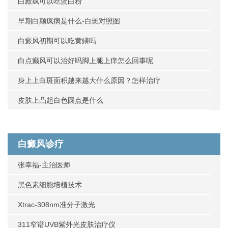
白殿疯可以吃蛋白粉
早期白颠疯病是什么-白斑对照图
白癜风初期可以吃黄鳝吗
白点癫风可以治好吗脚上腿上痒怎么回事呢
身上上白斑面积越来越大什么原因？怎样治疗
皮肤上凸起白色圆点是什么
白癜风诊疗
张幸福-主治医师
黑色素细胞培植技术
Xtrac-308nm准分子激光
311窄谱UVB紫外光皮肤治疗仪