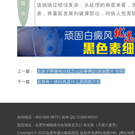
提
该病病症错综复杂，从处理的角度来看，
者，将蔓延发展到健康部位，对病人危害
示
上一篇：
皮肤子两侧有白线怎么回事啊[白斑病图片 初期]
下一篇：
皮肤有一块白色是什么原因图片女
咨询电话：400-688-9875 | 咨询 QQ :3188546587
医院地址：合肥市铜陵路与合裕路交叉口 东北角（天成大厦旁）
Copyright © 2025
合肥华夏白癜风医院
版权所有|
网站地图XML
|
网站地图T