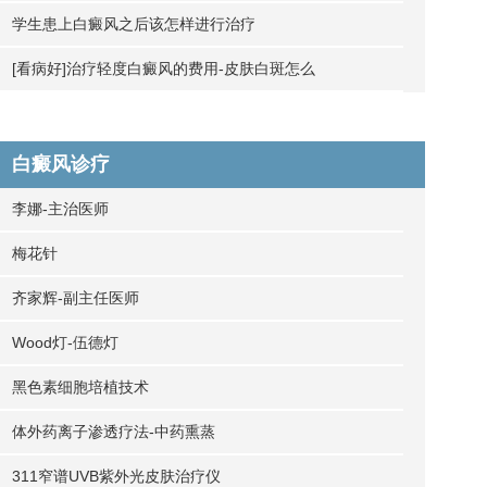
学生患上白癜风之后该怎样进行治疗
[看病好]治疗轻度白癜风的费用-皮肤白斑怎么
白癜风诊疗
李娜-主治医师
梅花针
齐家辉-副主任医师
Wood灯-伍德灯
黑色素细胞培植技术
体外药离子渗透疗法-中药熏蒸
311窄谱UVB紫外光皮肤治疗仪