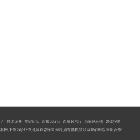
简介
技术设备
专家团队
白癜风症状
白癜风治疗
白癜风药物
媒体报道
联网,不作为诊疗依据,建议您谨遵医嘱,如有侵权,请联系我们删除,谢谢合作!