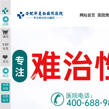
网站首页
医院
品牌
诚信
专享
关注
电话
在线
求医
自助
挂号