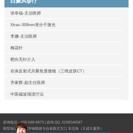
白癜风诊疗
张幸福-主治医师
Xtrac-308nm准分子激光
李娜-主治医师
梅花针
靶向无针介入
在体反射式共聚焦显微镜（三维皮肤CT）
齐家辉-副主任医师
中医磁波塌渍疗法
咨询电话：400-688-9875 | 咨询 QQ :3188546587
医院地址：合肥市铜陵路与合裕路交叉口 东北角（天成大厦旁）