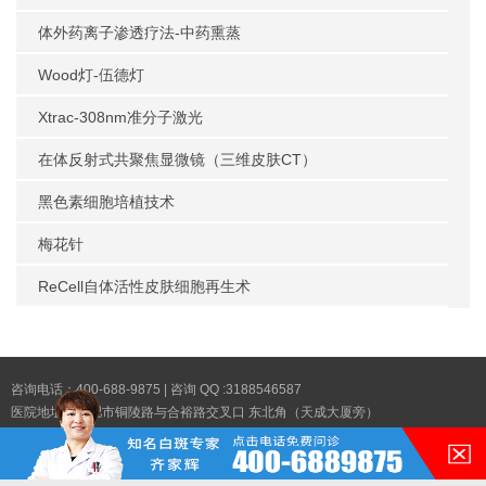
体外药离子渗透疗法-中药熏蒸
Wood灯-伍德灯
Xtrac-308nm准分子激光
在体反射式共聚焦显微镜（三维皮肤CT）
黑色素细胞培植技术
梅花针
ReCell自体活性皮肤细胞再生术
咨询电话：400-688-9875 | 咨询 QQ :3188546587
医院地址：合肥市铜陵路与合裕路交叉口 东北角（天成大厦旁）
Copyright © 2025
合肥华夏白癜风医院
版权所有|
网站地图XML
|
网站地图TXT
医院简介
技术设备
专家团队
白癜风症状
白癜风治疗
白癜风药物
媒体报道
免责声明:本站内容素材来源于互联网,不作为诊疗依据,建议您谨遵医嘱,如有侵权,