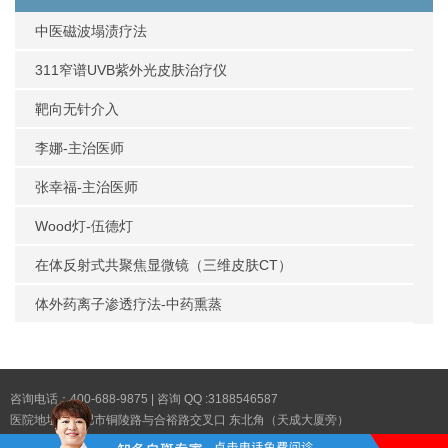
中医磁波塌渍疗法
311窄谱UVB紫外光皮肤治疗仪
靶向无针介入
李娜-主治医师
张幸福-主治医师
Wood灯-伍德灯
在体反射式共聚焦显微镜（三维皮肤CT）
体外药离子渗透疗法-中药熏蒸
咨询电话：400-688-9875 | 咨询 QQ :3188546587
医院地址：合肥市铜陵路与合裕路交叉口 东北角（天成大厦旁）
Copyright © 2025
合肥华夏白癜风医院
版权所有|
网站地图XML
|
网站地图TXT